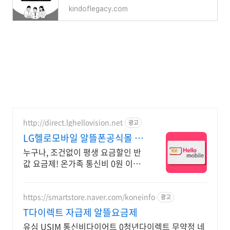
kindoflegacy.com
http://direct.lghellovision.net
광고
LG헬로모바일 알뜰폰공식몰 편
의점 유심, 이심 즉시개통
누구나, 조건없이 평생 요금할인 반
값 요금제! 온가족 통신비 0원 이벤
트
https://smartstore.naver.com/koneinfo
광고
T다이렉트 자급제 알뜰요금제
유심 USIM 통신비다이어트 0청년다이렉트 무약정 네