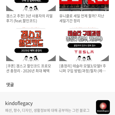
겜스고 추천! 3년 사용자의 리얼
유니클로 세일 언제 할까? 지난
후기 (feat.할인코드)
세일기간 정리
[쿠폰] 겜스고 할인코드 프로모
[총정리] 테슬라 모델3/모델Y 주
션 총정리 - 2026년 최대 혜택
니퍼 구입 방법/과정/절차 (레퍼
럴 할인코드)
댓글
kindoflegacy
패션, 향수, 디자인, 생활정보에 대해 공부하는 그런 블로그