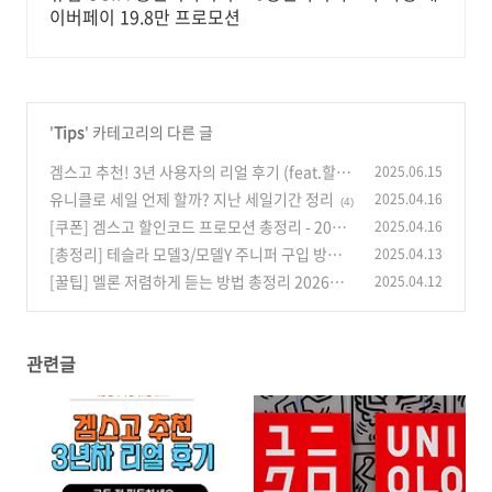
이버페이 19.8만 프로모션
'
Tips
' 카테고리의 다른 글
겜스고 추천! 3년 사용자의 리얼 후기 (feat.할인
2025.06.15
코드)
유니클로 세일 언제 할까? 지난 세일기간 정리
2025.04.16
(5)
(4)
[쿠폰] 겜스고 할인코드 프로모션 총정리 - 2026
2025.04.16
년 최대 혜택
[총정리] 테슬라 모델3/모델Y 주니퍼 구입 방법/
2025.04.13
(0)
과정/절차 (레퍼럴 할인코드)
[꿀팁] 멜론 저렴하게 듣는 방법 총정리 2026년
2025.04.12
(3)
(이용권,구독 할인)
(1)
관련글