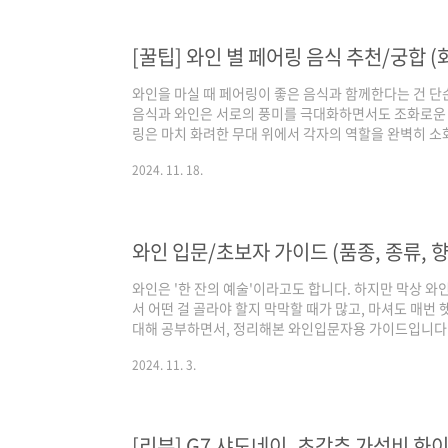
름이 앞에 명시됩니다.예: G7, 몬테스 알파. 샤토(Châ
산된 와인을 ‘샤토’라는 명칭으로..
[꿀팁] 와인 별 페어링 음식 추천/궁합 (
와인을 마실 때 페어링이 좋은 음식과 함께한다는 건 단
음식과 와인은 서로의 풍미를 극대화하면서도 조화로운 
링은 마치 화려한 무대 위에서 각자의 역할을 완벽히 소
습니다. 와인이 가진 산미, 타닌, 바디감 그리고 다양
2024. 11. 18.
합니다. 와인별 그리고 품종별로 페어링이 좋은 음식을
추천드립니다. 와인은 왜 페어링이 중요한가?와인을 마실
유는 단연, 와인과 음식 각개의 본연의 맛을 극대화할 
운 풍미를 만들어내기 때문입니다. 와인을 ..
와인 입문/초보자 가이드 (품종, 종류, 향
와인은 '한 잔의 예술'이라고도 합니다. 하지만 막상 와
서 어떤 걸 골라야 할지 막막할 때가 많고, 마셔도 매번
대해 공부하면서, 정리해본 와인입문자용 가이드입니다. 
의 척도와 향까지 정리해 보았어요. 와인의 역사와인이
2024. 11. 3.
된 포도즙’ 이상입니다. 수천 년간 전 세계 문화와 함께한
라 맛이 천차만별입니다. 기본적으로 와인은 크게 레드, 
나뉘어요. 와인의 역사: 긴 여정의 시작고대 유럽과 중
니다. 초기에는 의식과 종교..
[리뷰] G7 샤도네이, 초강추 가성비 화이