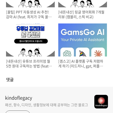
[꿀팁] PPT 자동생성 AI 추천!
[내돈내산] 링글 영어회화 7개월
감마 AI (feat. 최저가 구독 꿀
리뷰 (캠블리, 스픽 비교)
팁)
[내돈내산] 유튜브 프리미엄 월
[겜스고] AI 플랫폼 구독 저렴하
5천 원대 구독하는 방법 (feat.
게 하기 (미드저니, gpt, 퍼플렉
겜스고)
시티, 그록 등)
댓글
kindoflegacy
패션, 향수, 디자인, 생활정보에 대해 공부하는 그런 블로그