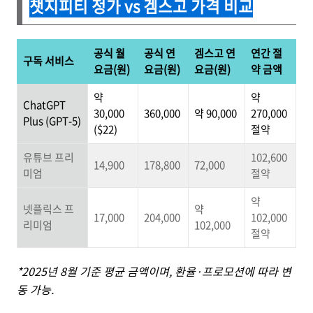
챗지피티 정가 vs 겜스고 가격 비교
공식 월
공식 연
겜스고 연
연간 절
구독 서비스
요금(원)
요금(원)
요금(원)
약 금액
약
약
ChatGPT
30,000
360,000
약 90,000
270,000
Plus (GPT-5)
($22)
절약
유튜브 프리
102,600
14,900
178,800
72,000
미엄
절약
약
넷플릭스 프
약
17,000
204,000
102,000
리미엄
102,000
절약
*2025년 8월 기준 평균 금액이며, 환율·프로모션에 따라 변
동 가능.