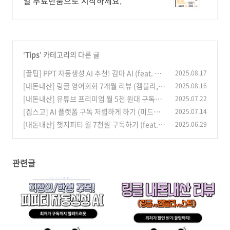
일 무료반품으로 시작하세요.
'
Tips
' 카테고리의 다른 글
[꿀팁] PPT 자동생성 AI 추천! 감마 AI (feat. 최
2025.08.17
저가 구독 꿀팁)
[내돈내산] 링글 영어회화 7개월 리뷰 (캠블리,
2025.08.16
(5)
스픽 비교)
[내돈내산] 유튜브 프리미엄 월 5천 원대 구독하
2025.07.22
(6)
는 방법 (feat.겜스고)
[겜스고] AI 플랫폼 구독 저렴하게 하기 (미드저
2025.07.14
(1)
니, gpt, 퍼플렉시티, 그록 등)
[내돈내산] 챗지피티 월 7천원 구독하기 (feat.
2025.06.29
(2)
겜스고 할인코드)
(0)
관련글