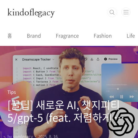
본문 바로가기
kindoflegacy
홈
Brand
Fragrance
Fashion
Life
Tips
[꿀팁] 새로운 AI, 챗지피티
5/gpt-5 (feat. 저렴하게 구
독하기)
by somlegacy
2025. 8. 16.